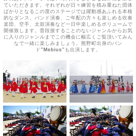
ていただきます。それぞれが日々練習を積み重ねた団体
ばかりとなるこの度のステージでは躍動感あふれる本格
的なダンス、バンド演奏、ご年配の方々も楽しめる吹奏
楽団、空手、太鼓演奏など一日中楽しめるボリュームで
開催致します。普段接することのないジャンルからお気
に入りのジャンルまでこの機会に幅広くご覧頂いてみん
なで一緒に楽しみましょう。熊野町出身のバン
ド
”Mebius”
も出演します。