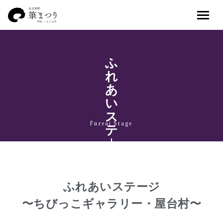
ふ
れ
あ
い
ス
Fureai Stage
テ
|
ジ
ふれあいステージ
〜ちびっこギャラリー・屋台村〜